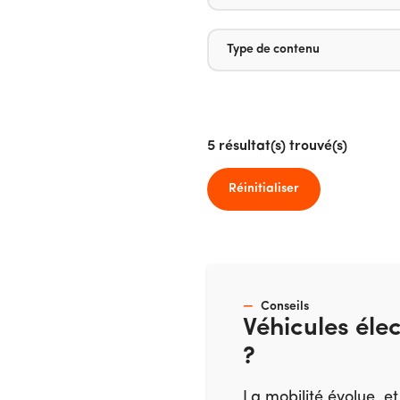
Type de contenu
5
résultat(s) trouvé(s)
Réinitialiser
Conseils
Véhicules éle
?
La mobilité évolue, et