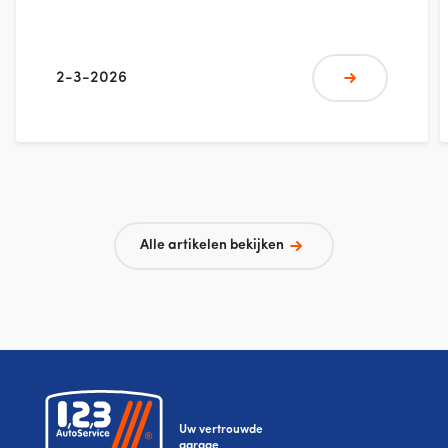
elke betalende interventie. Profiteer van
een eenvoudige controle van de
belangrijkste veiligheidsaspecten van
2-3-2026
uw voertuig: banden, verlichting,
Meer lezen
vloeistoffen, remmen, ruitenwissers…
Een extra service voor uw veiligheid,
aangeboden door de 1,2,3
AutoService‑garages.
Alle artikelen bekijken
Uw vertrouwde
garage