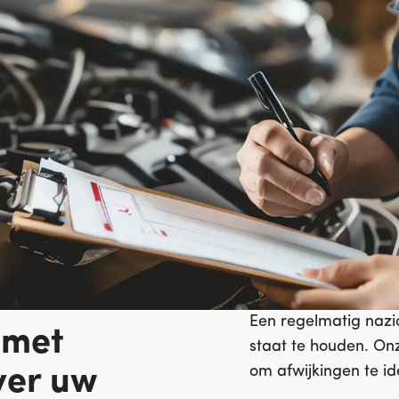
Een regelmatig nazic
 met
staat te houden. On
om afwijkingen te i
ver uw