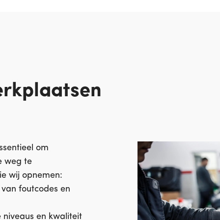
erkplaatsen
ssentieel om
e weg te
die wij opnemen:
e van foutcodes en
 niveaus en kwaliteit