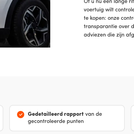
Of u nu een lange r
voertuig wilt contr
te kopen: onze contr
transparantie over d
adviezen die zijn a
Gedetailleerd rapport
van de
gecontroleerde punten