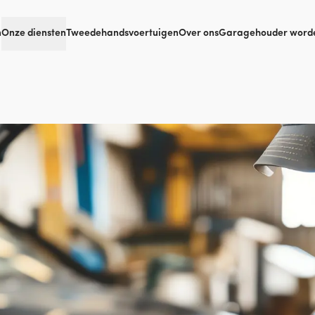
n
Onze diensten
Tweedehandsvoertuigen
Over ons
Garagehouder word