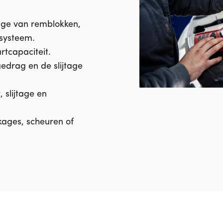
tage van remblokken,
systeem.
rtcapaciteit.
gedrag en de slijtage
, slijtage en
kages, scheuren of