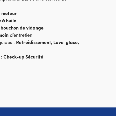
e moteur
e à huile
t bouchon de vidange
moin
d’entretien
quides :
Refroidissement, Lave-glace,
 :
Check-up Sécurité