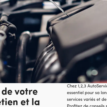
Chez 1,2,3 AutoServic
 de votre
essentiel pour sa lo
services variés et d
tien et la
Profitez de conseils