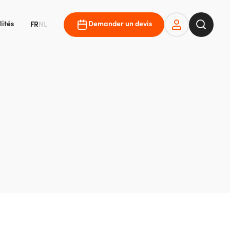
lités
Demander un devis
FR
NL
User
Recher