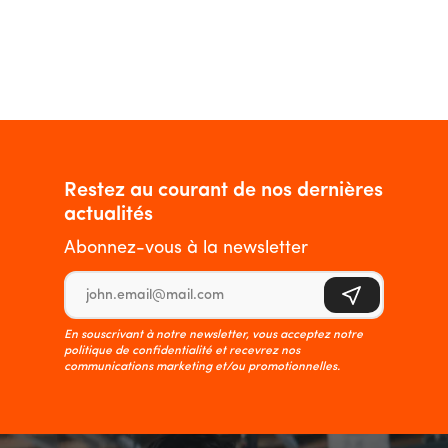
Restez au courant de nos dernières
actualités
Abonnez-vous à la newsletter
Adresse e-mail
S'inscrire
En souscrivant à notre newsletter, vous acceptez notre
politique de confidentialité et recevrez nos
communications marketing et/ou promotionnelles.