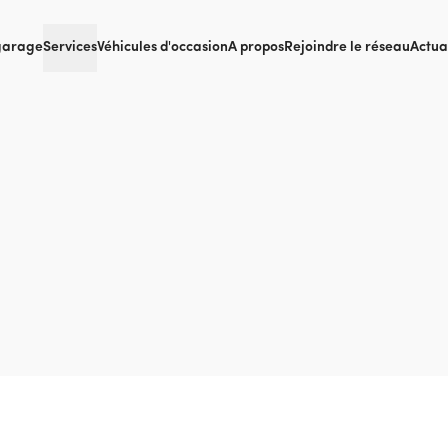
garage
Services
Véhicules d'occasion
A propos
Rejoindre le réseau
Actua